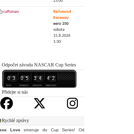
23:00
Richmond
Raceway
eero 250
sobota
15.8.2026
1:30
Odpočet závodu NASCAR Cup Series
0
3
0
5
3
4
4
0
1
DNY
HODINY
MINUTY
SEKUNDY
Přidejte si nás
Rychlé zprávy
sse Love
smeruje do Cup Series! Od