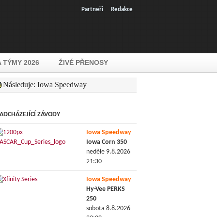
Partneři
Redakce
A TÝMY 2026
ŽIVÉ PŘENOSY
Následuje: Iowa Speedway
ADCHÁZEJÍCÍ ZÁVODY
Iowa Speedway
Iowa Corn 350
neděle 9.8.2026
21:30
Iowa Speedway
Hy-Vee PERKS
250
sobota 8.8.2026