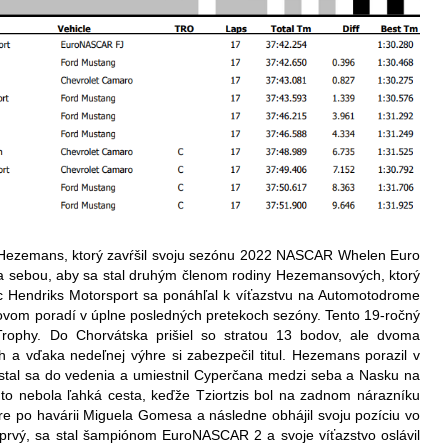
zemans, ktorý zavŕšil svoju sezónu 2022 NASCAR Whelen Euro
 za sebou, aby sa stal druhým členom rodiny Hezemansových, ktorý
 Hendriks Motorsport sa ponáhľal k víťazstvu na Automotodrome
kovom poradí v úplne posledných pretekoch sezóny. Tento 19-ročný
 Trophy. Do Chorvátska prišiel so stratou 13 bodov, ale dvoma
h a vďaka nedeľnej výhre si zabezpečil titul. Hezemans porazil v
dostal sa do vedenia a umiestnil Cyperčana medzi seba a Nasku na
 to nebola ľahká cesta, keďže Tziortzis bol na zadnom nárazníku
ere po havárii Miguela Gomesa a následne obhájil svoju pozíciu vo
o prvý, sa stal šampiónom EuroNASCAR 2 a svoje víťazstvo oslávil