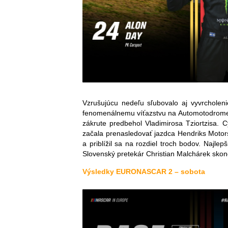
Vzrušujúcu nedeľu sľubovalo aj vyvrcholen
fenomenálnemu víťazstvu na Automotodrome G
zákrute predbehol Vladimirosa Tziortzisa. 
začala prenasledovať jazdca Hendriks Motors
a priblížil sa na rozdiel troch bodov. Najle
Slovenský pretekár Christian Malchárek sko
Výsledky EURONASCAR 2 – sobota