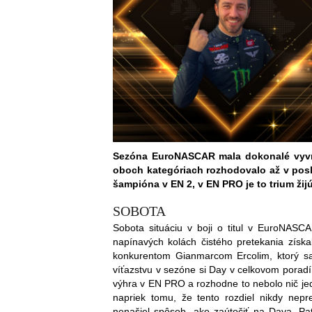
Sezóna EuroNASCAR mala dokonalé vyvrc
oboch kategóriach rozhodovalo až v pos
šampióna v EN 2, v EN PRO je to trium žij
SOBOTA
Sobota situáciu v boji o titul v EuroNA
napínavých kolách čistého pretekania zís
konkurentom Gianmarcom Ercolim, ktorý sa
víťazstvu v sezóne si Day v celkovom poradí 
výhra v EN PRO a rozhodne to nebolo nič jed
napriek tomu, že tento rozdiel nikdy nepr
nenašiel spôsob, ako zaútočiť na Daya. Pat