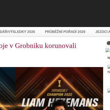
DÁŘ/VÝSLEDKY 2026
PRŮBĚŽNÍ POŘADÍ 2026
JEZDCI 
je v Grobniku korunovali
N