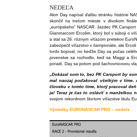
NEDEĽA
Alon Day napísal ďalšiu stránku histórie 
skončil na treťom mieste v divokom finá
„európskeho“ NASCAR. Jazdec PK Carsport z
Gianmarcom Ercolim, ktorý bol v súboji o víť
a stal sa 26. rôznym víťazom pretekov Euro
zabezpečil víťazstvo v šampionáte, ale Ercoli 
tvrdo bojoval, no keďže Day sa počas celého
prvenstve sa rozhodlo, keď sa Maggi a Ercol
poradí. Day sa potom pod šachovnicovou vlajko
„Dokázal som to, bez PK Carsport by som
mal naozaj poďakovať všetkým v tíme. A
človeku v tomto tíme, ktorý pracoval deň 
ja! Teraz je čas to osláviť s manželkou 
svojom rekordnom štvrtom víťazstve titulu 
Výsledky EURONASCAR PRO – nedeľa