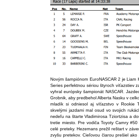
Novým šampiónom EuroNASCAR 2 je Liam He
Series perfektnou sériou štyroch víťazstiev
vyhral európsky šampionát NASCAR. Jazdec
Grobnik, aby predbehol Alberta Nasku v cel
mladík si odniesol aj víťazstvo v Rookie
skvelými jazdami mal osud vo svojich rukác
nedeľu na štarte Vladimirosa Tziortzisa a 
tretie miesto. Pre vodiča Toyoty Camry #50
celé preteky. Hezemans prežil reštart v záv
zvyšu pretekov. Cieľovou čiarou prešiel ak