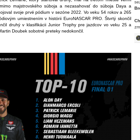
se
ť mimo majstrovského súboja a nezasahovať do súboja Daya a
Br
ybojoval svoje prvé pódium v sezóne 2022. Vo veku 54 rokov a 265
pódiovým umiestnením v histórii EuroNASCAR PRO. Štvrtý skončil
Ch
il druhý v klasifikácii Junior Trophy pre jazdcov vo veku 25 a
zm
Martin Doubek sobotné preteky nedokončil.