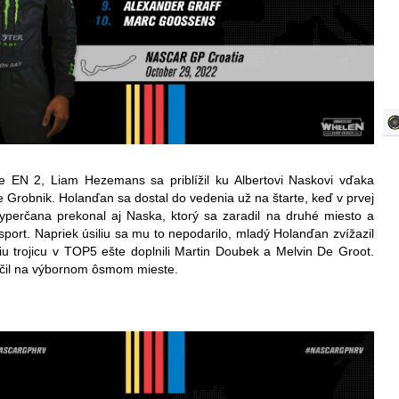
ie EN 2, Liam Hezemans sa priblížil ku Albertovi Naskovi vďaka
robnik. Holanďan sa dostal do vedenia už na štarte, keď v prvej
Cyperčana prekonal aj Naska, ktorý sa zaradil na druhé miesto a
port. Napriek úsiliu sa mu to nepodarilo, mladý Holanďan zvížazil
pšiu trojicu v TOP5 ešte doplnili Martin Doubek a Melvin De Groot.
nčil na výbornom ôsmom mieste.