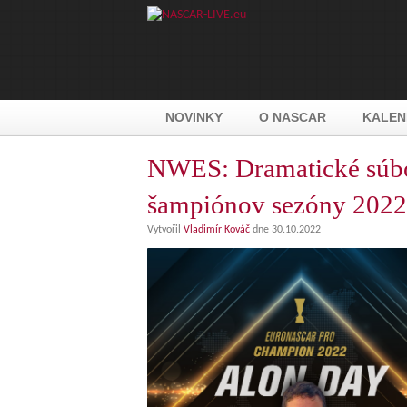
NOVINKY
O NASCAR
KALEN
NWES: Dramatické súbo
šampiónov sezóny 2022
Vytvořil
Vladimír Kováč
dne 30.10.2022