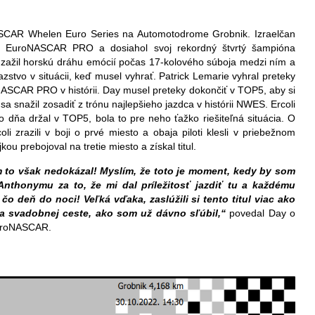
NASCAR Whelen Euro Series na Automotodrome Grobnik. Izraelčan
le EuroNASCAR PRO a dosiahol svoj rekordný štvrtý šampióna
ažil horskú dráhu emócií počas 17-kolového súboja medzi ním a
azstvo v situácii, keď musel vyhrať. Patrick Lemarie vyhral preteky
NASCAR PRO v histórii. Day musel preteky dokončiť v TOP5, aby si
sa snažil zosadiť z trónu najlepšieho jazdca v histórii NWES. Ercoli
 dňa držal v TOP5, bola to pre neho ťažko riešiteľná situácia. O
i zrazili v boji o prvé miesto a obaja piloti klesli v priebežnom
u prebojoval na tretie miesto a získal titul.
 to však nedokázal! Myslím, že toto je moment, kedy by som
nthonymu za to, že mi dal príležitosť jazdiť tu a každému
čo deň do noci! Veľká vďaka, zaslúžili si tento titul viac ako
na svadobnej ceste, ako som už dávno sľúbil,“
povedal Day o
EuroNASCAR.