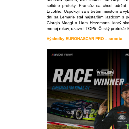
solídne preteky. Francúz sa chcel udrža
Ercoliho. Uspokojil sa s tretím miestom a v
dní sa Lemarie stal najstarším jazdcom s 
Giorgio Maggi a Liam Hezemans, ktorý skonč
menej rokov, uzavrel TOP5. Český pretekár 
Výsledky EURONASCAR PRO – sobota