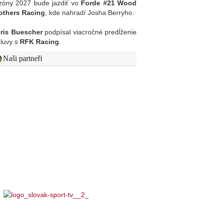
zóny 2027 bude jazdiť vo
Forde #21 Wood
others Racing
, kde nahradí Josha Berryho.
ris Buescher
podpísal viacročné predĺženie
luvy s
RFK Racing
.
Naši partneři