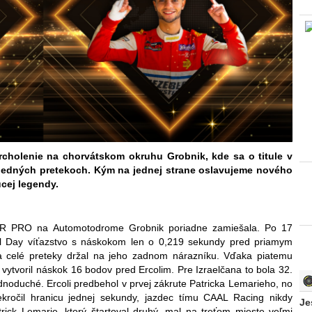
holenie na chorvátskom okruhu Grobnik, kde sa o titule v
ledných pretekoch. Kým na jednej strane oslavujeme nového
úcej legendy.
SCAR PRO na Automotodrome Grobnik poriadne zamiešala. Po 17
kal Day víťazstvo s náskokom len o 0,219 sekundy pred priamym
 celé preteky držal na jeho zadnom nárazníku. Vďaka piatemu
vytvoril náskok 16 bodov pred Ercolim. Pre Izraelčana to bola 32.
noduché. Ercoli predbehol v prvej zákrute Patricka Lemarieho, no
ekročil hranicu jednej sekundy, jazdec tímu CAAL Racing nikdy
Je
rick Lemarie, ktorý štartoval druhý, mal na treťom mieste veľmi