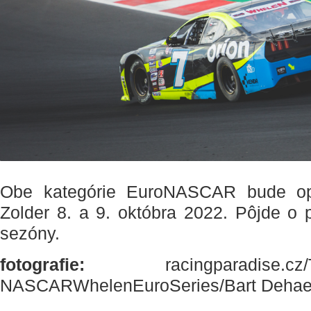
Obe kategórie EuroNASCAR bude opä
Zolder 8. a 9. októbra 2022. Pôjde o 
sezóny.
fotografie:
racingparadise.c
NASCARWhelenEuroSeries/Bart Deha