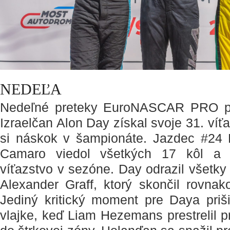
NEDEĽA
Nedeľné preteky EuroNASCAR PRO pat
Izraelčan Alon Day získal svoje 31. víťa
si náskok v šampionáte. Jazdec #24 
Camaro viedol všetkých 17 kôl a d
víťazstvo v sezóne. Day odrazil všetky 
Alexander Graff, ktorý skončil rovna
Jediný kritický moment pre Daya prišie
vlajke, keď Liam Hezemans prestrelil p