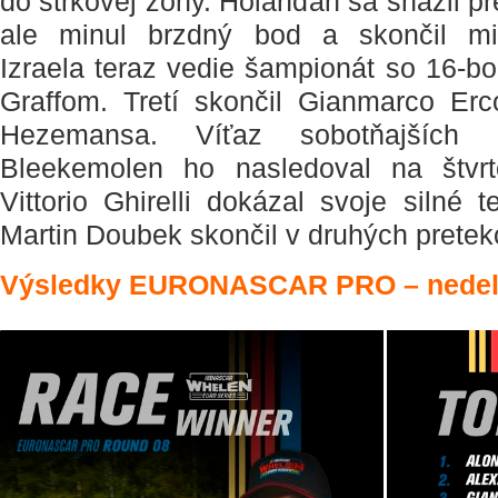
do štrkovej zóny. Holanďan sa snažil pr
ale minul brzdný bod a skončil mi
Izraela teraz vedie šampionát so 16-
Graffom. Tretí skončil Gianmarco Erco
Hezemansa. Víťaz sobotňajších p
Bleekemolen ho nasledoval na štvrt
Vittorio Ghirelli dokázal svoje silné
Martin Doubek skončil v druhých pretek
Výsledky EURONASCAR PRO – nede