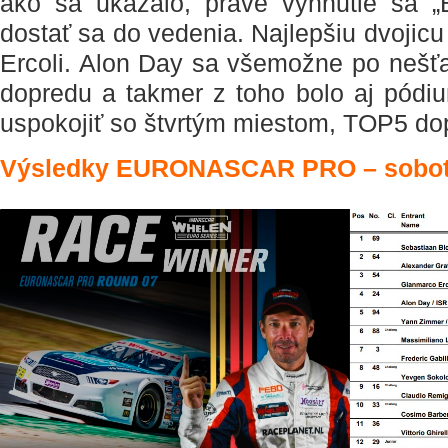
ako sa ukázalo, práve vyhnutie sa 
dostať sa do vedenia. Najlepšiu dvojicu
Ercoli. Alon Day sa všemožne po nešť
dopredu a takmer z toho bolo aj pódi
uspokojiť so štvrtým miestom, TOP5 do
Výsledky EURONASCAR PRO – sobo