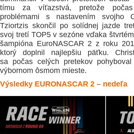
tímu za víťazstvá, pretože poča
problémami s nastavením svojho Ch
Tziortzis skončil po solídnej jazde tre
svoj tretí TOP5 v sezóne vďaka štvrtém
šampióna EuroNASCAR 2 z roku 201
ktorý doplnil najlepšiu päťku. Chris
sa počas celých pretekov pohyboval
výbornom ôsmom mieste.
Výsledky EURONASCAR 2 – nedeľa