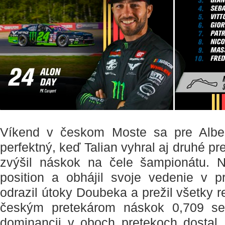
Víkend v českom Moste sa pre Albe
perfektný, keď Talian vyhral aj druhé 
zvýšil náskok na čele šampionátu. N
position a obhájil svoje vedenie v p
odrazil útoky Doubeka a prežil všetky re
českým pretekárom náskok 0,709 sek
dominancii v oboch pretekoch dostal