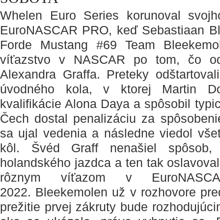
Whelen Euro Series korunoval svojh
EuroNASCAR PRO, keď Sebastiaan Ble
Forde Mustang #69 Team Bleekemol
víťazstvo v NASCAR po tom, čo odr
Alexandra Graffa. Preteky odštartovali
úvodného kola, v ktorej Martin Do
kvalifikácie Alona Daya a spôsobil typi
Čech dostal penalizáciu za spôsobeni
sa ujal vedenia a následne viedol vše
kôl. Švéd Graff nenašiel spôsob
holandského jazdca a ten tak oslavoval 
rôznym víťazom v EuroNAS
2022. Bleekemolen už v rozhovore pre
prežitie prvej zákruty bude rozhodujúc