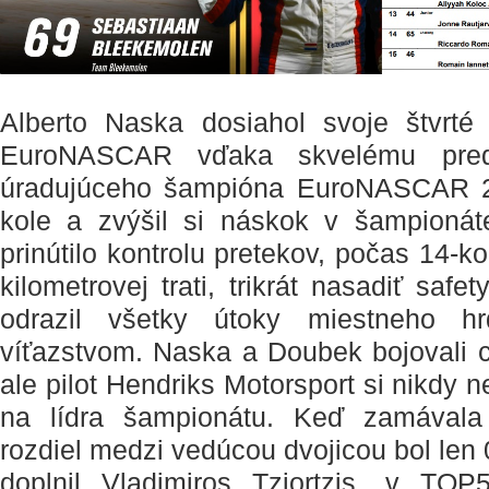
Alberto Naska dosiahol svoje štvrté 
EuroNASCAR vďaka skvelému pred
úradujúceho šampióna EuroNASCAR 2
kole a zvýšil si náskok v šampionáte
prinútilo kontrolu pretekov, počas 14-k
kilometrovej trati, trikrát nasadiť safe
odrazil všetky útoky miestneho 
víťazstvom. Naska a Doubek bojovali c
ale pilot Hendriks Motorsport si nikdy n
na lídra šampionátu. Keď zamávala 
rozdiel medzi vedúcou dvojicou bol len
doplnil Vladimiros Tziortzis, v TOP