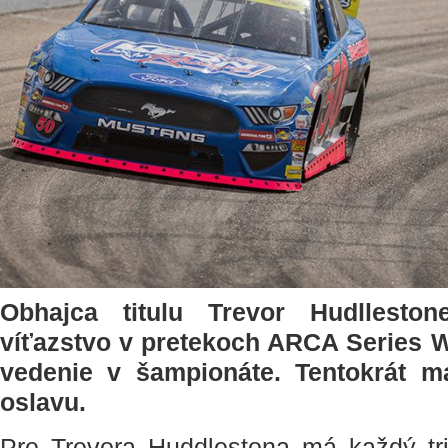
Obhajca titulu Trevor Hudlleston
víťazstvo v pretekoch ARCA Series We
vedenie v šampionáte. Tentokrát m
oslavu.
Pre Trevora Huddlestona má každý t