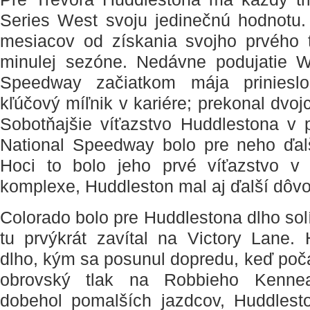
Series West svoju jedinečnú hodnotu.
mesiacov od získania svojho prvého t
minulej sezóne. Nedávne podujatie 
Speedway začiatkom mája prinieslo
kľúčový míľnik v kariére; prekonal dvojc
Sobotňajšie víťazstvo Huddlestona v 
National Speedway bolo pre neho ďa
Hoci to bolo jeho prvé víťazstvo v
komplexe, Huddleston mal aj ďalší dôvo
Colorado bolo pre Huddlestona dlho sol
tu prvýkrát zavítal na Victory Lane. 
dlho, kým sa posunul dopredu, keď poča
obrovský tlak na Robbieho Kenne
dobehol pomalších jazdcov, Huddlest