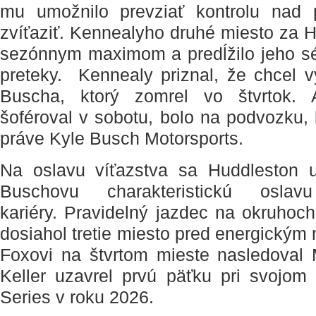
mu umožnilo prevziať kontrolu nad 
zvíťaziť. Kennealyho druhé miesto za 
sezónnym maximom a predĺžilo jeho séri
preteky. Kennealy priznal, že chcel 
Buscha, ktorý zomrel vo štvrtok. 
šoféroval v sobotu, bolo na podvozku, 
práve Kyle Busch Motorsports.
Na oslavu víťazstva sa Huddleston uk
Buschovu charakteristickú osl
kariéry. Pravidelný jazdec na okruho
dosiahol tretie miesto pred energickým
Foxovi na štvrtom mieste nasledova
Keller uzavrel prvú päťku pri svojom
Series v roku 2026.