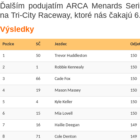
Ďalším podujatím ARCA Menards Seri
na Tri-City Raceway, ktoré nás čakajú 6.
Výsledky
Pozice
SČ
Jezdec
Odje
1
50
Trevor Huddleston
150
2
1
Robbie Kennealy
150
3
66
Cade Fox
150
4
19
Mason Massey
150
5
4
Kyle Keller
150
6
15
Mia Lovell
150
7
16
Hailie Deegan
149
8
71
Cole Denton
149