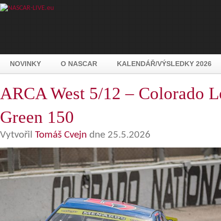
NOVINKY
O NASCAR
KALENDÁŘ/VÝSLEDKY 2026
ARCA West 5/12 – Colorado Le
Green 150
Vytvořil
Tomáš Cvejn
dne 25.5.2026