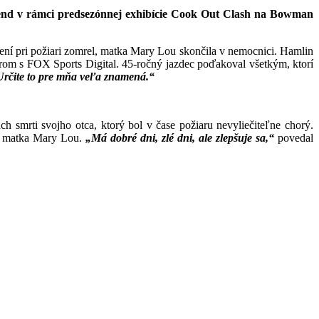
víkend v rámci predsezónnej exhibície Cook Out Clash na Bowman
není pri požiari zomrel, matka Mary Lou skončila v nemocnici. Hamlin
rom s FOX Sports Digital. 45-ročný jazdec poďakoval všetkým, ktorí
rčite to pre mňa veľa znamená.“
ach smrti svojho otca, ktorý bol v čase požiaru nevyliečiteľne chorý.
eho matka Mary Lou.
„Má dobré dni, zlé dni, ale zlepšuje sa,“
povedal