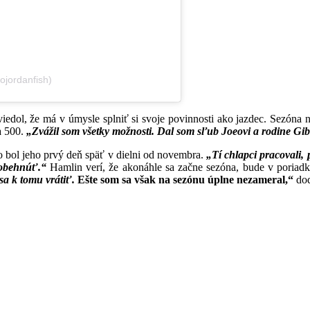
ojordanfish)
uviedol, že má v úmysle splniť si svoje povinnosti ako jazdec. Sezóna
a 500.
„Zvážil som všetky možnosti. Dal som sľub Joeovi a rodine Gi
čo bol jeho prvý deň späť v dielni od novembra.
„Tí chlapci pracovali, 
dobehnúť.“
Hamlin verí, že akonáhle sa začne sezóna, bude v poriadk
sa k tomu vrátiť.
Ešte som sa však na sezónu úplne nezameral,“
dod