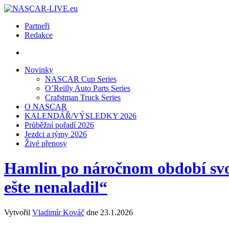
Partneři
Redakce
Novinky
NASCAR Cup Series
O’Reilly Auto Parts Series
Crafstman Truck Series
O NASCAR
KALENDÁŘ/VÝSLEDKY 2026
Průběžní pořadí 2026
Jezdci a týmy 2026
Živé přenosy
Hamlin po náročnom období svoj
ešte nenaladil“
Vytvořil
Vladimír Kováč
dne 23.1.2026