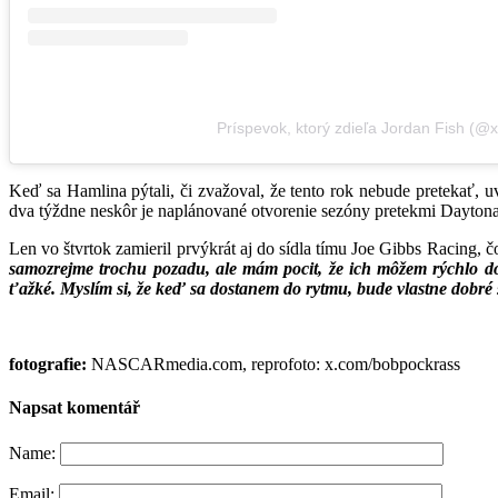
Príspevok, ktorý zdieľa Jordan Fish (@x
Keď sa Hamlina pýtali, či zvažoval, že tento rok nebude pretekať, 
dva týždne neskôr je naplánované otvorenie sezóny pretekmi Dayton
Len vo štvrtok zamieril prvýkrát aj do sídla tímu Joe Gibbs Racing, 
samozrejme trochu pozadu, ale mám pocit, že ich môžem rýchlo 
ťažké. Myslím si, že keď sa dostanem do rytmu, bude vlastne dobré 
fotografie:
NASCARmedia.com, reprofoto: x.com/bobpockrass
Napsat komentář
Name:
Email: