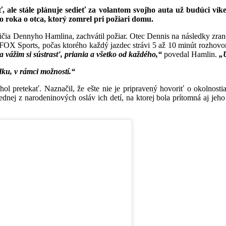
ať, ale stále plánuje sedieť za volantom svojho auta už budúci 
 roka o otca, ktorý zomrel pri požiari domu.
dičia Dennyho Hamlina, zachvátil požiar. Otec Dennis na následky zra
 FOX Sports, počas ktorého každý jazdec strávi 5 až 10 minút rozhovo
ážim si sústrasť, priania a všetko od každého,“
povedal Hamlin.
„U
ku, v rámci možností.“
hol pretekať. Naznačil, že ešte nie je pripravený hovoriť o okolnosti
jednej z narodeninových osláv ich detí, na ktorej bola prítomná aj j