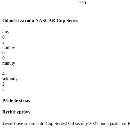
1:30
Odpočet závodu NASCAR Cup Series
dny
0
2
hodiny
0
0
minuty
5
4
sekundy
2
8
Přidejte si nás
Rychlé zprávy
Jesse Love
smeruje do Cup Series! Od sezóny 2027 bude jazdiť vo
F