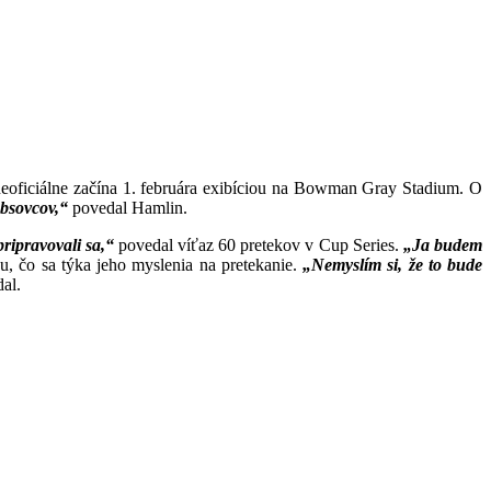
 neoficiálne začína 1. februára exibíciou na Bowman Gray Stadium. O
bbsovcov,“
povedal Hamlin.
pripravovali sa,“
povedal víťaz 60 pretekov v Cup Series.
„Ja budem
u, čo sa týka jeho myslenia na pretekanie.
„Nemyslím si, že to bude
al.